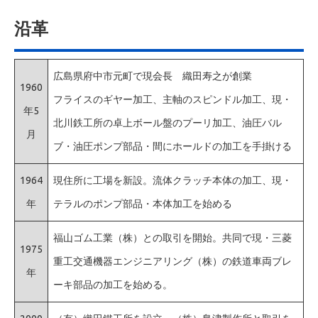
沿革
広島県府中市元町で現会長 織田寿之が創業
1960
フライスのギヤー加工、主軸のスピンドル加工、現・
年5
北川鉄工所の卓上ボール盤のプーリ加工、油圧バル
月
ブ・油圧ポンプ部品・間にホールドの加工を手掛ける
1964
現住所に工場を新設。流体クラッチ本体の加工、現・
年
テラルのポンプ部品・本体加工を始める
福山ゴム工業（株）との取引を開始。共同で現・三菱
1975
重工交通機器エンジニアリング（株）の鉄道車両ブレ
年
ーキ部品の加工を始める。