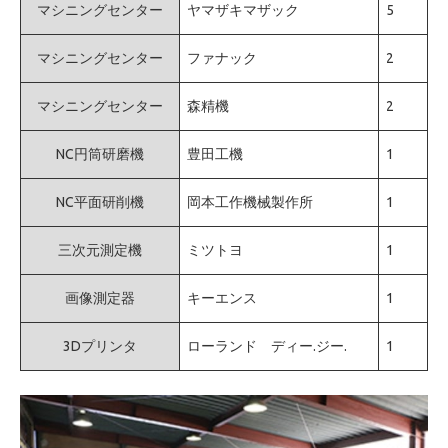
マシニングセンター
ヤマザキマザック
5
マシニングセンター
ファナック
2
マシニングセンター
森精機
2
NC円筒研磨機
豊田工機
1
NC平面研削機
岡本工作機械製作所
1
三次元測定機
ミツトヨ
1
画像測定器
キーエンス
1
3Dプリンタ
ローランド ディー.ジー.
1