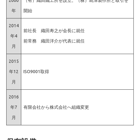
2000
（有）織田鐵工所を設立。（株）島津製作所と取引を
年
開始
2014
前社長 織田寿之が会長に就任
年4
前常務 織田洋介が代表に就任
月
2015
年12
ISO9001取得
月
2016
年7
有限会社から株式会社へ組織変更
月