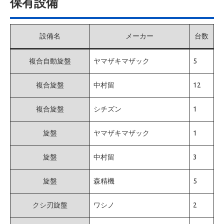
保有設備
設備名
メーカー
台数
複合自動旋盤
ヤマザキマザック
5
複合旋盤
中村留
12
複合旋盤
シチズン
1
旋盤
ヤマザキマザック
1
旋盤
中村留
3
旋盤
森精機
5
クシ刃旋盤
ワシノ
2