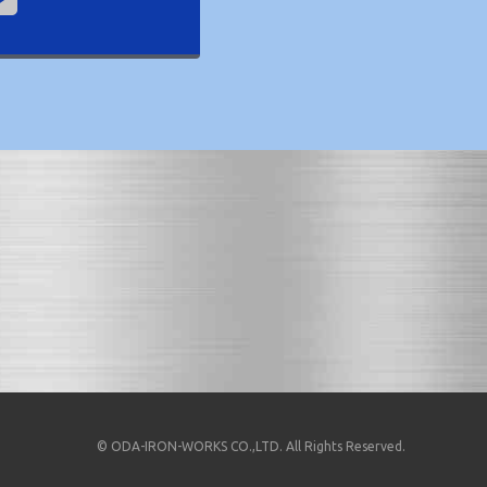
© ODA-IRON-WORKS CO.,LTD. All Rights Reserved.