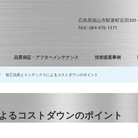
広島県福山市駅家町近田301-
FAX : 084-976-1371
品質保証・アフターメンテナンス
技術提案事例
加工治具とインデックスによるコストダウンのポイント
よるコストダウンのポイント