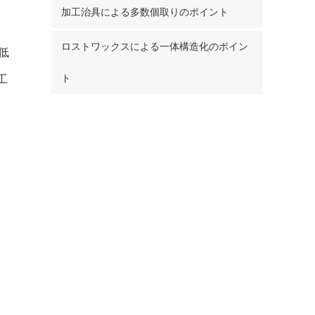
加工治具による多数個取りのポイント
ロストワックスによる一体構造化のポイン
低
工
ト