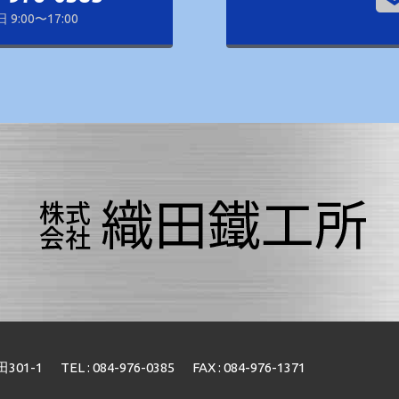
9:00〜17:00
01-1
TEL : 084-976-0385
FAX : 084-976-1371